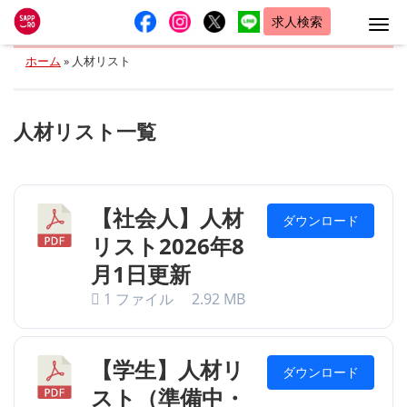
求人検索
Me
ホーム
»
人材リスト
人材リスト一覧
【社会人】人材
ダウンロード
リスト2026年8
月1日更新
1 ファイル
2.92 MB
【学生】人材リ
ダウンロード
スト（準備中・