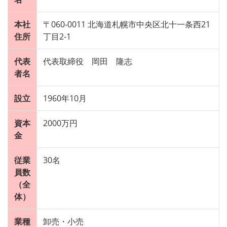
本社
〒060-0011 北海道札幌市中央区北十一条西21
住所
丁目2-1
代表
代表取締役 岡田 隆志
者名
設立
1960年10月
資本
2000万円
金
従業
30名
員数
（全
体）
業種
卸売・小売