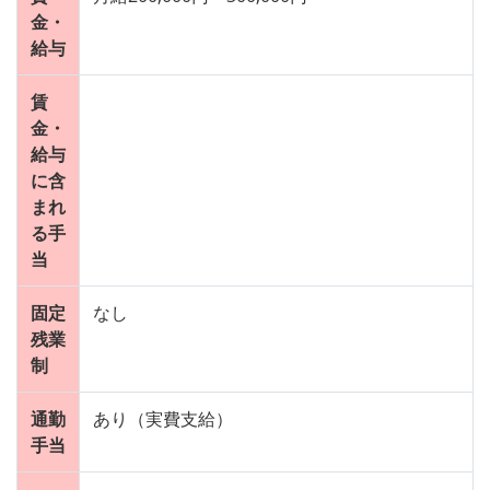
金・
給与
賃
金・
給与
に含
まれ
る手
当
固定
なし
残業
制
通勤
あり（実費支給）
手当