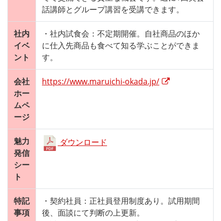
話講師とグループ講習を受講できます。
社内
・社内試食会：不定期開催。自社商品のほか
イベ
に仕入先商品も食べて知る学ぶことができま
ント
す。
会社
https://www.maruichi-okada.jp/
ホー
ムペ
ージ
魅力
ダウンロード
発信
シー
ト
特記
・契約社員：正社員登用制度あり。試用期間
事項
後、面談にて判断の上更新。