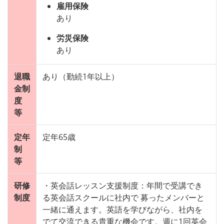
雇用保険
あり
労災保険
あり
退職
あり（勤続1年以上）
金制
度
等
定年
定年65歳
制
等
研修
・英会話レッスン支援制度：年間で受講でき
制度
る英会話スクールに社内で 募ったメンバーと
一緒に通えます。英語を学びながら、社内を
でて交流できる貴重な機会です。週に1回英会