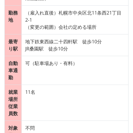
勤務
（雇入れ直後）札幌市中央区北11条西21丁目
地
2-1
（変更の範囲）会社の定める場所
最寄
地下鉄東西線二十四軒駅 徒歩10分
り駅
JR桑園駅 徒歩10分
自動
可（駐車場あり・有料）
車通
勤
就業
11名
場所
従業
員数
対象
不問