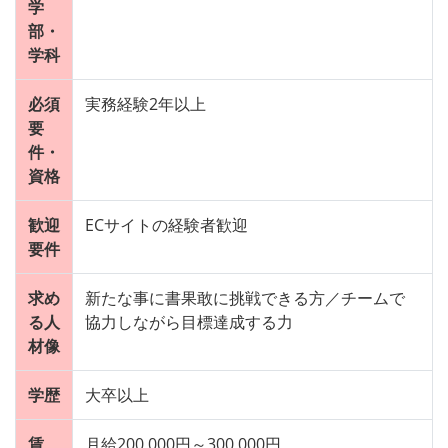
学
部・
学科
必須
実務経験2年以上
要
件・
資格
歓迎
ECサイトの経験者歓迎
要件
求め
新たな事に書果敢に挑戦できる方／チームで
る人
協力しながら目標達成する力
材像
学歴
大卒以上
賃
月給200,000円～300,000円