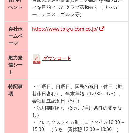
ベント
とを目的としたクラブ活動有り（サッカ
ー、テニス、ゴルフ等）
会社ホ
https://www.tokyu-com.co.jp/
ームペ
ージ
魅力発
ダウンロード
信シー
ト
特記事
・土曜日、日曜日、国民の祝日・休日（振
項
替休日含む）、年末年始（12/30～1/3）、
会社創立記念日（5/1）
・試用期間あり（3ヵ月/雇用条件の変更な
し）
・フレックスタイム制（コアタイム10:30～
15:30、（うち一斉休憩 12:30～13:30））