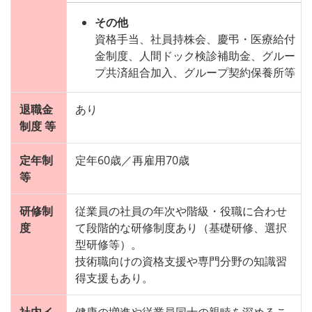
その他
資格手当、社員持株会、慶弔・医療給付
金制度、人間ドック検診補助金、グルー
プ共済組合加入、グループ契約保養所等
退職金
あり
制度 等
定年制
定年60歳／再雇用70歳
等
研修制
従業員の社員の年次や階級・役職に合わせ
度
て段階的な研修制度あり（基礎研修、選択
型研修等）。
技術職向けの資格支援や専門分野の知識習
得支援もあり。
社内イ
健康の増進や従業員同士の親睦を深めるこ