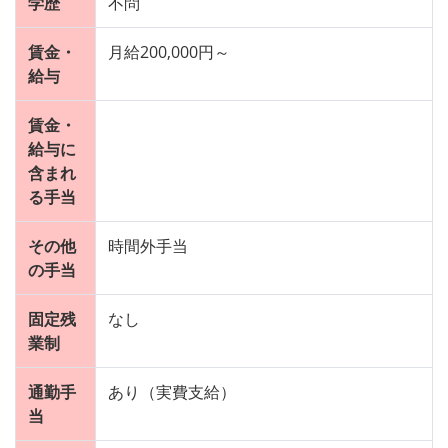
学歴
不問
賃金・
月給200,000円～
給与
賃金・
給与に
含まれ
る手当
その他
時間外手当
の手当
固定残
なし
業制
通勤手
あり（実費支給）
当