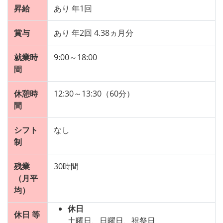
昇給
あり 年1回
賞与
あり 年2回 4.38ヵ月分
就業時
9:00～18:00
間
休憩時
12:30～13:30（60分）
間
シフト
なし
制
残業
30時間
（月平
均）
休日
休日 等
土曜日、日曜日、祝祭日