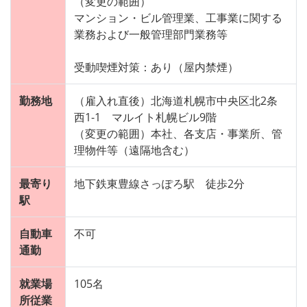
（変更の範囲）
マンション・ビル管理業、工事業に関する
業務および一般管理部門業務等
受動喫煙対策：あり（屋内禁煙）
勤務地
（雇入れ直後）北海道札幌市中央区北2条
西1-1 マルイト札幌ビル9階
（変更の範囲）本社、各支店・事業所、管
理物件等（遠隔地含む）
最寄り
地下鉄東豊線さっぽろ駅 徒歩2分
駅
自動車
不可
通勤
就業場
105名
所従業