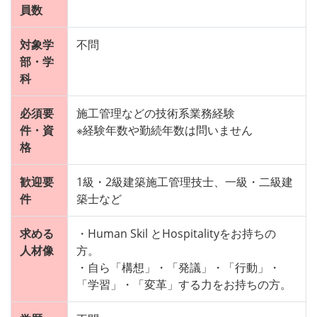
員数
対象学
不問
部・学
科
必須要
施工管理などの技術系業務経験
件・資
※経験年数や勤続年数は問いません
格
歓迎要
1級・2級建築施工管理技士、一級・二級建
件
築士など
求める
・Human Skil とHospitalityをお持ちの
人材像
方。
・自ら「構想」・「発議」・「行動」・
「学習」・「変革」する力をお持ちの方。