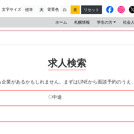
文字サイズ
背景色
標準
大
白
黄
リセット
ホーム
札幌情報
学生の方
社会
求人検索
業があるかもしれません。まずはLINEから面談予約のうえ
中途