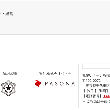
画・経営
主催:札幌市
運営:株式会社パソナ
札幌UIターン就
〒102-0072
東京都千代田区飯田
【 休日 】月曜
【電話番号】
03-
－ ご相談は事前