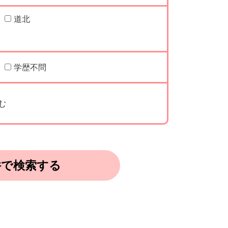
道北
学歴不問
む
件で検索する