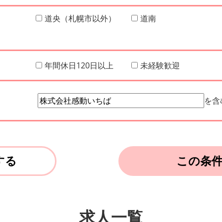
道央（札幌市以外）
道南
年間休日120日以上
未経験歓迎
を含
する
この条
求人一覧